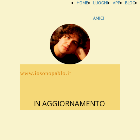
HOME
LUOGHI
APP
BLOG
AMICI
www.iosonopablo.it
IN AGGIORNAMENTO