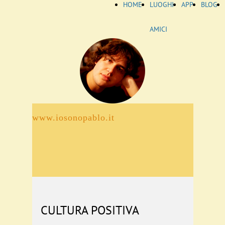
HOME
LUOGHI
APP
BLOG
AMICI
www.iosonopablo.it
CULTURA POSITIVA